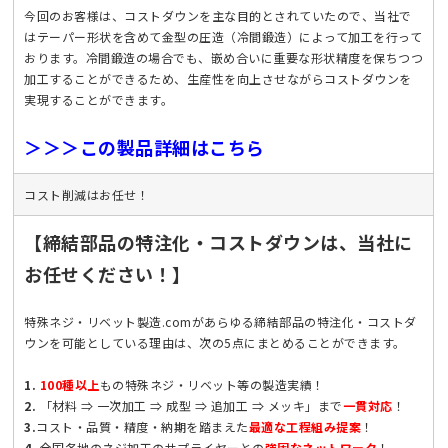
今回のお客様は、コストダウンを主な目的とされていたので、当社で
はテーパー形状を含めて金型の圧造（冷間鍛造）によって加工を行って
おります。冷間鍛造の場合でも、嵌め合いに重要な形状精度を保ちつつ
加工することができるため、生産性を向上させながらコストダウンを
実現することができます。
＞＞＞この製品詳細はこちら
コスト削減はお任せ！
【締結部品の特注化・コストダウンは、当社に
お任せください！】
特殊ネジ・リベット製造.comがあらゆる締結部品の特注化・コストダ
ウンを可能としている理由は、次の5点にまとめることができます。
1.
100種以上
もの特殊ネジ・リベット等の製造実績！
2.
「材料 ⇒ 一次加工 ⇒ 成型 ⇒ 追加工 ⇒ メッキ」まで
一貫対応
！
3.
コスト・品質・精度・納期を踏まえた
最適な工程組み提案
！
4.
全国各地のネジ加工のサプライヤーとの
強固なネットワーク
！