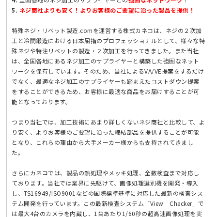
5.
ネジ商社よりも安く！よりお客様のご要望に沿った製品を提供！
特殊ネジ・リベット製造.comを運営する株式カネコは、ネジの２次加
工と冷間鍛造における日本屈指のプロフェッショナルとして、様々な特
殊ネジや特注リベットの製造・２次加工を行ってきました。また当社
は、全国各地にあるネジ加工のサプライヤーと構築した強固なネット
ワークを保有しています。そのため、当社によるVA/VE提案をするだけ
でなく、最適なネジ加工のサプライヤーも踏まえたコストダウン提案
をすることができるため、お客様に最適な商品をお届けすることが可
能となっております。
つまり当社では、加工技術にあまり詳しくないネジ商社と比較して、よ
り安く、よりお客様のご要望に沿った締結部品を提供することが可能
となり、これらの理由から大手メーカー様からも支持されてきまし
た。
さらにカネコでは、製品の熱処理やメッキ処理、全数検査まで対応し
ております。当社では業界に先駆けて、画像処理選別機を開発・導入
し、TS16949/ISO9001などの国際標準基準に対応した最新の検査シス
テム開発を行っています。この最新検査システム「View Checker」で
は最大4台のカメラを内蔵し、1台あたり1/60秒の超高速画像処理を実