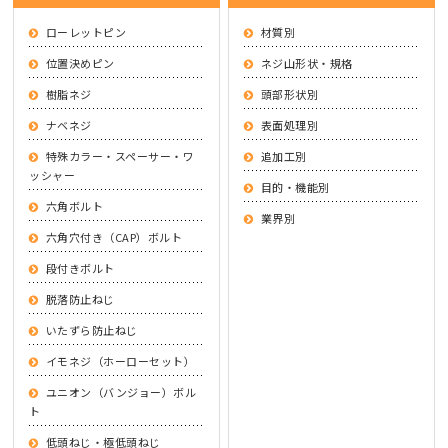
ローレットピン
材質別
位置決めピン
ネジ山形状・規格
樹脂ネジ
頭部形状別
ナベネジ
表面処理別
特殊カラー・スペーサー・ワ
追加工別
ッシャー
目的・機能別
六角ボルト
業界別
六角穴付き（CAP）ボルト
段付きボルト
脱落防止ねじ
いたずら防止ねじ
イモネジ（ホーローセット）
ユニオン（バンジョー）ボル
ト
低頭ねじ・極低頭ねじ