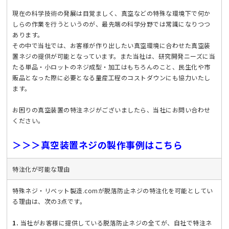
現在の科学技術の発展は目覚ましく、真空などの特殊な環境下で何か
しらの作業を行うというのが、最先端の科学分野では常識になりつつ
あります。
その中で当社では、お客様が作り出したい真空環境に合わせた真空装
置ネジの提供が可能となっています。また当社は、研究開発ニーズに当
たる単品・小ロットのネジ成型・加工はもちろんのこと、民生化や市
販品となった際に必要となる量産工程のコストダウンにも協力いたし
ます。
お困りの真空装置の特注ネジがございましたら、当社にお問い合わせ
ください。
＞＞＞真空装置ネジの製作事例はこちら
特注化が可能な理由
特殊ネジ・リベット製造.comが脱落防止ネジの特注化を可能としてい
る理由は、次の3点です。
1.
当社がお客様に提供している脱落防止ネジの全てが、自社で特注ネ