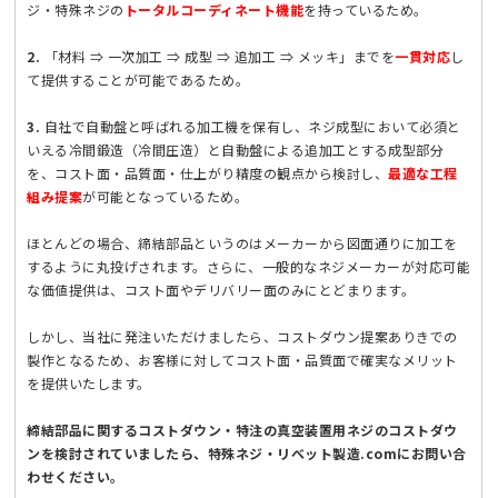
ジ・特殊ネジの
トータルコーディネート機能
を持っているため。
2.
「材料 ⇒ 一次加工 ⇒ 成型 ⇒ 追加工 ⇒ メッキ」までを
一貫対応
し
て提供することが可能であるため。
3.
自社で自動盤と呼ばれる加工機を保有し、ネジ成型において必須と
いえる冷間鍛造（冷間圧造）と自動盤による追加工とする成型部分
を、コスト面・品質面・仕上がり精度の観点から検討し、
最適な工程
組み提案
が可能となっているため。
ほとんどの場合、締結部品というのはメーカーから図面通りに加工を
するように丸投げされます。さらに、一般的なネジメーカーが対応可能
な価値提供は、コスト面やデリバリー面のみにとどまります。
しかし、当社に発注いただけましたら、コストダウン提案ありきでの
製作となるため、お客様に対してコスト面・品質面で確実なメリット
を提供いたします。
締結部品に関するコストダウン・特注の真空装置用ネジのコストダウ
ンを検討されていましたら、特殊ネジ・リベット製造.comにお問い合
わせください。