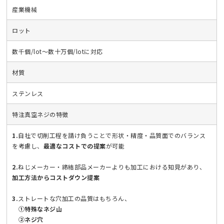
産業機械
ロット
数千個/lot～数十万個/lotに対応
材質
ステンレス
特注真空ネジの特徴
1.
自社で切削工程を請け負うことで形状・精度・品質面でのバランス
を考慮し、
最適なコストでの提案
が可能
2.
ねじメーカー・締結部品メーカーよりも加工における知見があり、
加工方法からコストダウン提案
3.
ストレートな穴加工の品質はもちろん、
①特殊なネジ山
②ネジ穴