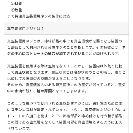
③材質
④数量
まで特注真空装置用ネジの製作に対応
真空装置用ネジとは？
真空装置用ネジとは、締結部品の中でも真空環境が必要となる装置の
１部品として利用される装置ネジのことを指します。その特徴とは、
ネ
ジの中心にストレートの細穴が加工されている
ことが挙げられます。
真空装置を使用する際は空気をなくすことから、装置内は外気と比較
して
減圧状態
となります。減圧状態とは冷却状態のことを指し、周りと
比較して装置周辺の空間が冷えることになります。
そのため、真空装置内のある特定箇所にのみ空気が残っていると、空気
中の水滴が残り、
錆の原因
となってしまいます。
このような環境下で使用される真空装置ネジには、錆対策のために主
に
ステンレス材
が選定されています。さらに、真空装置ネジの中心にス
トレートの穴加工を施すことで、締結部品と締め付けを行う相手部品
との間にある空気層をなくして装置内部を真空環境とするように工夫
されています。