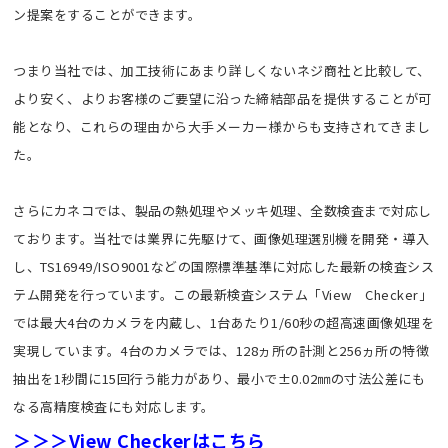
ン提案をすることができます。
つまり当社では、加工技術にあまり詳しくないネジ商社と比較して、
より安く、よりお客様のご要望に沿った締結部品を提供することが可
能となり、これらの理由から大手メーカー様からも支持されてきまし
た。
さらにカネコでは、製品の熱処理やメッキ処理、全数検査まで対応し
ております。当社では業界に先駆けて、画像処理選別機を開発・導入
し、TS16949/ISO9001などの国際標準基準に対応した最新の検査シス
テム開発を行っています。この最新検査システム「View Checker」
では最大4台のカメラを内蔵し、1台あたり1/60秒の超高速画像処理を
実現しています。4台のカメラでは、128ヵ所の計測と256ヵ所の特徴
抽出を1秒間に15回行う能力があり、最小で±0.02㎜の寸法公差にも
なる高精度検査にも対応します。
＞＞＞View Checkerはこちら