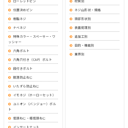
ローレットピン
材質別
位置決めピン
ネジ山形状・規格
樹脂ネジ
頭部形状別
ナベネジ
表面処理別
特殊カラー・スペーサー・ワ
追加工別
ッシャー
目的・機能別
六角ボルト
業界別
六角穴付き（CAP）ボルト
段付きボルト
脱落防止ねじ
いたずら防止ねじ
イモネジ（ホーローセット）
ユニオン（バンジョー）ボル
ト
低頭ねじ・極低頭ねじ
インサートナット