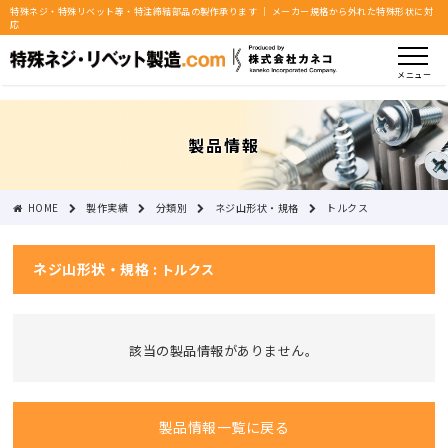
特殊ネジ・特殊リベット等・特注締結部品の製作承ります ｜ メーカー規格から外れた特殊形状に対
応
メニュー
製品情報
HOME
製作実績
分類別
ネジ山形状・規格
トルクス
ネジ山形状・規格 :
トルクス
該当の製品情報がありません。
製品情報一覧に戻る