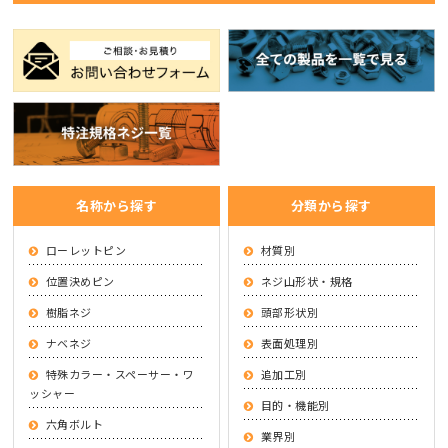
名称から探す
分類から探す
ローレットピン
材質別
位置決めピン
ネジ山形状・規格
樹脂ネジ
頭部形状別
ナベネジ
表面処理別
特殊カラー・スペーサー・ワ
追加工別
ッシャー
目的・機能別
六角ボルト
業界別