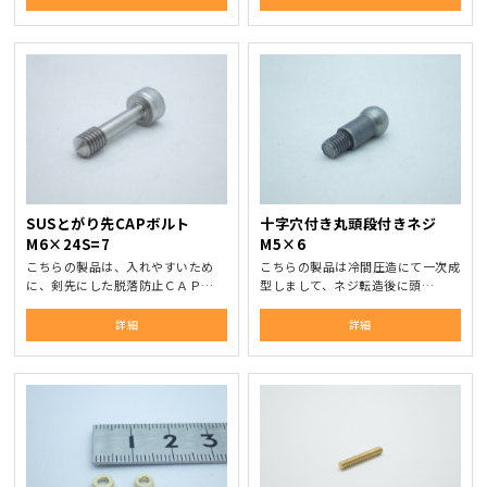
SUSとがり先CAPボルト
十字穴付き丸頭段付きネジ
M6×24S=7
M5×6
こちらの製品は、入れやすいため
こちらの製品は冷間圧造にて一次成
に、剣先にした脱落防止ＣＡＰ…
型しまして、ネジ転造後に頭…
詳細
詳細