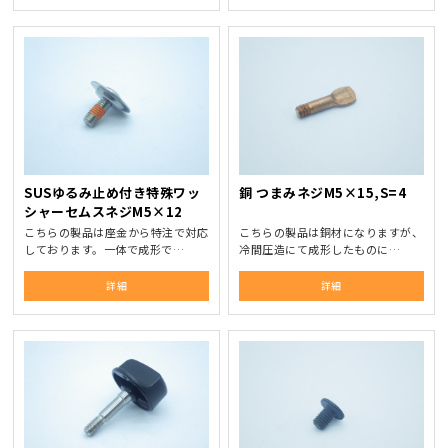
SUSゆるみ止め付き特殊ワッ
銅 つまみネジM5×15,S=4
シャーセムスネジM5×12
こちらの製品は座金から特注で対応
こちらの製品は銅材になりますが、
しております。一体で成形で…
冷間圧造にて成形したものに…
詳細
詳細