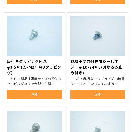
段付きタッピングビス
SUS十字穴付き皿シールネ
φ3.5×1.5-M2×4(Bタッピン
ジ ＃10-24×3/8(ゆるみ止
グ)
め付き)
こちらの製品は専用サイズの段付き
こちらの製品はインチサイズの特殊
タッピングネジを金型から製…
シールネジになります。緩み…
詳細
詳細