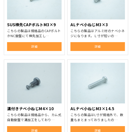
SUS棒先CAPボルトM3×9
ALナベ小ねじM3×3
こちらの製品は規格品のCAPボルト
こちらの製品はアルミ材のナべ小ネ
かNC旋盤にて棒先加工し…
ジになります。Ｌ寸が短いの…
詳細
詳細
溝付きナベ小ねじM4×10
ALナベ小ねじM3×14.5
こちらの製品は規格品から、カム式
こちらの製品はL寸が規格外で、数
自動旋盤で溝加工をしており…
量もまとまっておりましたの…
詳細
詳細