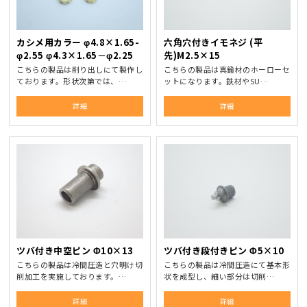
カシメ用カラー φ4.8×1.65-
六角穴付きイモネジ (平
φ2.55 φ4.3×1.65－φ2.25
先)M2.5×15
こちらの製品は削り出しにて製作し
こちらの製品は真鍮材のホーローセ
ております。形状次第では、…
ットになります。鉄材やSU…
詳細
詳細
ツバ付き中空ピン Φ10×13
ツバ付き段付きピン Φ5×10
こちらの製品は冷間圧造と穴明け切
こちらの製品は冷間圧造にて基本形
削加工を実施しております。…
状を成型し、細い部分は切削…
詳細
詳細