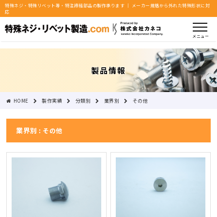
特殊ネジ・特殊リベット等・特注締結部品の製作承ります ｜ メーカー規格から外れた特殊形状に対
応
メニュー
製品情報
HOME
製作実績
分類別
業界別
その他
業界別 :
その他