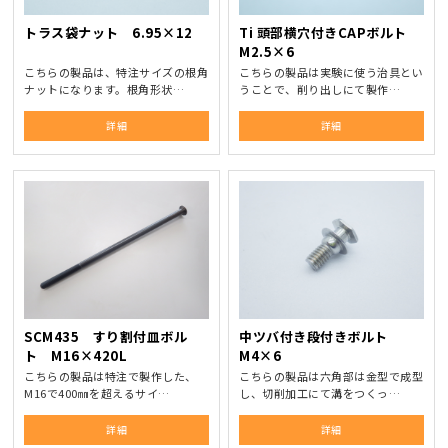
トラス袋ナット 6.95×12
Ti 頭部横穴付きCAPボルト
M2.5×6
こちらの製品は、特注サイズの根角
こちらの製品は実験に使う治具とい
ナットになります。根角形状…
うことで、削り出しにて製作…
詳細
詳細
SCM435 すり割付皿ボル
中ツバ付き段付きボルト
ト M16×420L
M4×6
こちらの製品は特注で製作した、
こちらの製品は六角部は金型で成型
M16で400㎜を超えるサイ…
し、切削加工にて溝をつくっ…
詳細
詳細