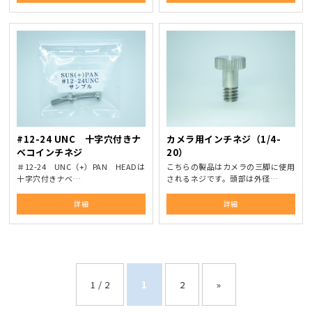
#12-24 UNC 十字穴付きナ
カメラ用インチネジ（1/4-
ベコインチネジ
20）
＃12-24 UNC（+）PAN HEADは
こちらの製品はカメラの三脚に使用
十字穴付きナベ…
されるネジです。頭部は外径…
詳細
詳細
1 / 2
1
2
»