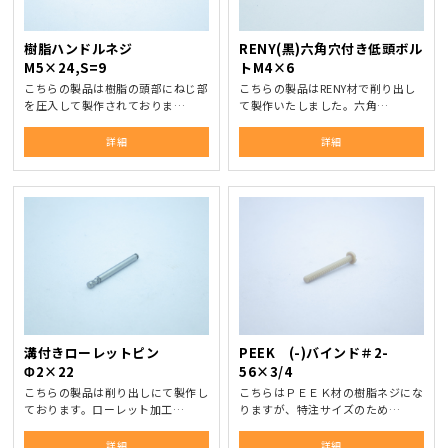
樹脂ハンドルネジ
RENY(黒)六角穴付き低頭ボル
M5×24,S=9
トM4×6
こちらの製品は樹脂の頭部にねじ部
こちらの製品はRENY材で削り出し
を圧入して製作されておりま…
て製作いたしました。六角…
詳細
詳細
溝付きローレットピン
PEEK (-)バインド＃2-
Φ2×22
56×3/4
こちらの製品は削り出しにて製作し
こちらはＰＥＥＫ材の樹脂ネジにな
ております。ローレット加工…
りますが、特注サイズのため…
詳細
詳細