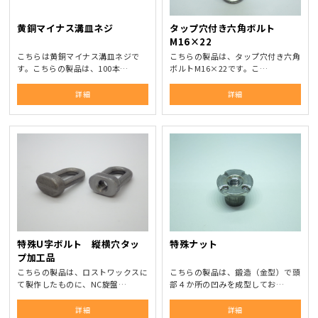
黄銅マイナス溝皿ネジ
タップ穴付き六角ボルト
M16×22
こちらは黄銅マイナス溝皿ネジで
こちらの製品は、タップ穴付き六角
す。こちらの製品は、100本…
ボルトM16×22です。こ…
詳細
詳細
特殊U字ボルト 縦横穴タッ
特殊ナット
プ加工品
こちらの製品は、ロストワックスに
こちらの製品は、鍛造（金型）で頭
て製作したものに、NC旋盤…
部４か所の凹みを成型してお…
詳細
詳細