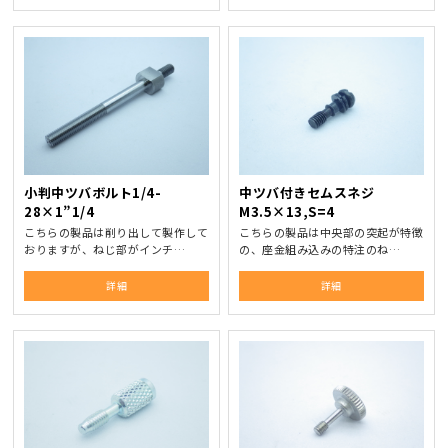
小判中ツバボルト1/4-
中ツバ付きセムスネジ
28×1”1/4
M3.5×13,S=4
こちらの製品は削り出して製作して
こちらの製品は中央部の突起が特徴
おりますが、ねじ部がインチ…
の、座金組み込みの特注のね…
詳細
詳細