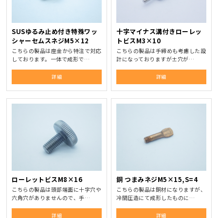
SUSゆるみ止め付き特殊ワッ
十字マイナス溝付きローレッ
シャーセムスネジM5×12
トビスM3×10
こちらの製品は座金から特注で対応
こちらの製品は手締めも考慮した設
しております。一体で成形で…
計になっておりますが±穴が…
詳細
詳細
ローレットビスM8×16
銅 つまみネジM5×15,S=4
こちらの製品は頭部端面に十字穴や
こちらの製品は銅材になりますが、
六角穴がありませんので、手…
冷間圧造にて成形したものに…
詳細
詳細