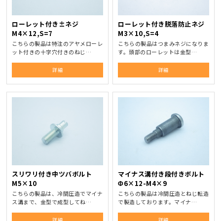
ローレット付き±ネジ
ローレット付き脱落防止ネジ
M4×12,S=7
M3×10,S=4
こちらの製品は特注のアヤメローレ
こちらの製品はつまみネジになりま
ット付きの十字穴付きのねじ…
す。頭部のローレットは金型…
詳細
詳細
スリワリ付き中ツバボルト
マイナス溝付き段付きボルト
M5×10
Φ6×12-M4×9
こちらの製品は、冷間圧造でマイナ
こちらの製品は冷間圧造とねじ転造
ス溝まで、金型で成型してね…
で製造しております。マイナ…
詳細
詳細