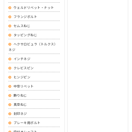
ウェルドリベット・ナット
フランジボルト
セムスねじ
タッピングねじ
ヘクサロビュラ（トルクス）
ネジ
インチネジ
クレビスピン
ヒンジピン
中空リベット
飾りねじ
真空ねじ
封印ネジ
ブレーキ用ボルト
段付きシャフト