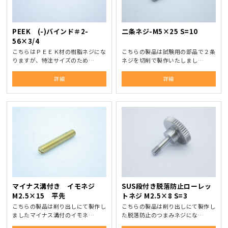
PEEK (-)バインド＃2-
二条ネジ-M5×25 S=10
56×3/4
こちらはＰＥＥＫ材の樹脂ネジにな
こちらの製品は試験用の部品で２条
りますが、特注サイズのため…
ネジを切削で製作いたしまし…
詳細
詳細
マイナス溝付き イモネジ
SUS段付き脱落防止ローレッ
M2.5×15 平先
トネジ M2.5×8 S=3
こちらの製品は削り出しにて製作し
こちらの製品は削り出しにて製作し
ましたマイナス溝付のイモネ…
た脱落防止のつまみネジにな…