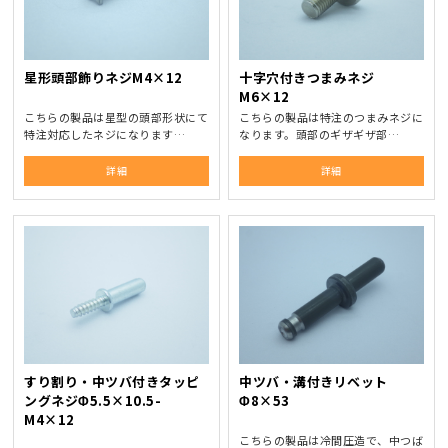
星形頭部飾りネジM4×12
十字穴付きつまみネジ
M6×12
こちらの製品は星型の頭部形状にて
こちらの製品は特注のつまみネジに
特注対応したネジになります…
なります。頭部のギザギザ部…
詳細
詳細
すり割り・中ツバ付きタッピ
中ツバ・溝付きリベット
ングネジΦ5.5×10.5-
Φ8×53
M4×12
こちらの製品は冷間圧造で、中つば