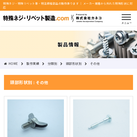
特殊ネジ・特殊リベット等・特注締結部品の製作承ります ｜ メーカー規格から外れた特殊形状に対
応
メニュー
製品情報
HOME
製作実績
分類別
頭部形状別
その他
頭部形状別 :
その他