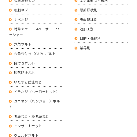
位置決めピン
ネジ山形状・規格
樹脂ネジ
頭部形状別
ナベネジ
表面処理別
特殊カラー・スペーサー・ワ
追加工別
ッシャー
目的・機能別
六角ボルト
業界別
六角穴付き（CAP）ボルト
段付きボルト
脱落防止ねじ
いたずら防止ねじ
イモネジ（ホーローセット）
ユニオン（バンジョー）ボル
ト
低頭ねじ・極低頭ねじ
インサートナット
ウェルドボルト