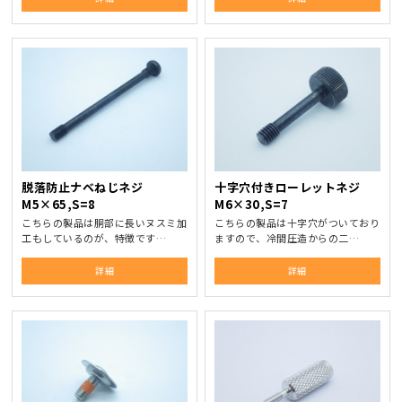
脱落防止ナベねじネジ
十字穴付きローレットネジ
M5×65,S=8
M6×30,S=7
こちらの製品は胴部に長いヌスミ加
こちらの製品は十字穴がついており
工もしているのが、特徴です…
ますので、冷間圧造からの二…
詳細
詳細