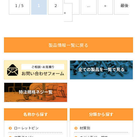
1 / 5
1
2
3
...
»
最後
»
製品情報一覧に戻る
名称から探す
分類から探す
ローレットピン
材質別