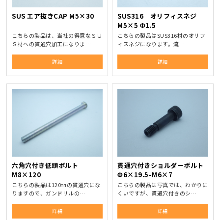
SUS エア抜きCAP M5×30
SUS316 オリフィスネジ
M5×5 Φ1.5
こちらの製品は、当社の得意なＳＵ
こちらの製品はSUS316材のオリフ
Ｓ材への貫通穴加工になりま…
ィスネジになります。流…
詳細
詳細
六角穴付き低頭ボルト
貫通穴付きショルダーボルト
M8×120
Φ6×19.5-M6×7
こちらの製品は120㎜の貫通穴にな
こちらの製品は写真では、わかりに
りますので、ガンドリルの…
くいですが、貫通穴付きのシ…
詳細
詳細