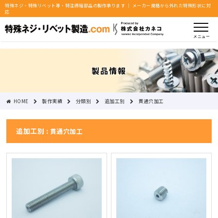
特殊ネジ・特殊リベット等・特注締結部品の製作承ります ｜ メーカー規格から外れた特殊形状に対
応
メニュー
製品情報
HOME
製作実績
分類別
追加工別
貫通穴加工
追加工別 :
貫通穴加工