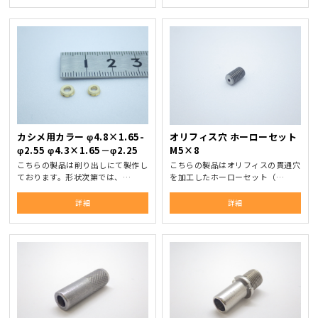
カシメ用カラー φ4.8×1.65-
オリフィス穴 ホーローセット
φ2.55 φ4.3×1.65－φ2.25
M5×8
こちらの製品は削り出しにて製作し
こちらの製品はオリフィスの貫通穴
ております。形状次第では、…
を加工したホーローセット（…
詳細
詳細