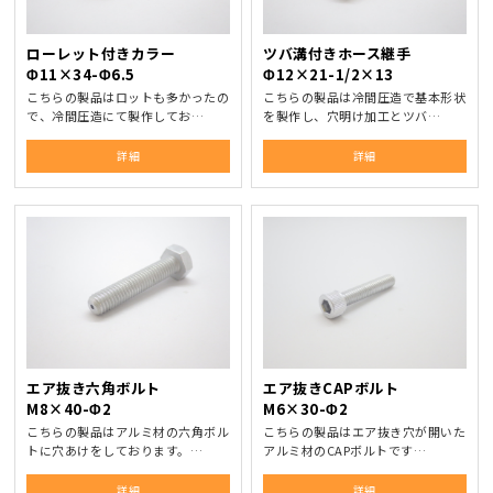
ローレット付きカラー
ツバ溝付きホース継手
Φ11×34-Φ6.5
Φ12×21-1/2×13
こちらの製品はロットも多かったの
こちらの製品は冷間圧造で基本形状
で、冷間圧造にて製作してお…
を製作し、穴明け加工とツバ…
詳細
詳細
エア抜き六角ボルト
エア抜きCAPボルト
M8×40-Φ2
M6×30-Φ2
こちらの製品はアルミ材の六角ボル
こちらの製品はエア抜き穴が開いた
トに穴あけをしております。…
アルミ材のCAPボルトです…
詳細
詳細