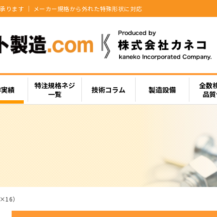
承ります ｜ メーカー規格から外れた特殊形状に対応
特注規格ネジ
全数
作実績
技術コラム
製造設備
一覧
品質
×16）