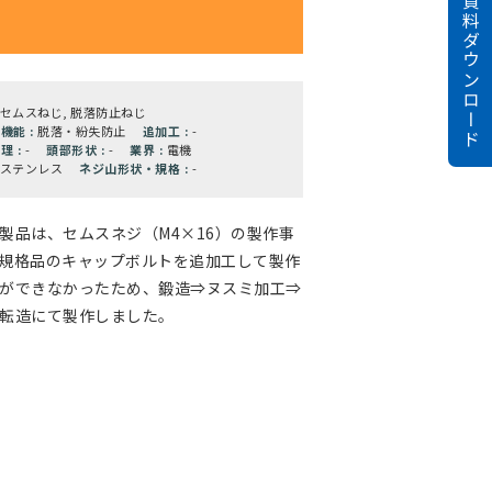
資料ダウンロード
セムスねじ, 脱落防止ねじ
機能 :
脱落・紛失防止
追加工 :
-
理 :
-
頭部形状 :
-
業界 :
電機
ステンレス
ネジ山形状・規格 :
-
製品は、セムスネジ（M4×16）の製作事
規格品のキャップボルトを追加工して製作
ができなかったため、鍛造⇒ヌスミ加工⇒
転造にて製作しました。