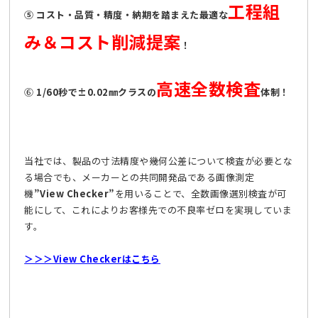
工程組
⑤ コスト・品質・精度・納期を踏まえた最適な
み＆コスト削減提案
！
高速全数検査
⑥
1/60秒で±0.02㎜クラスの
体制！
当社では、製品の寸法精度や幾何公差について検査が必要とな
る場合でも、メーカーとの共同開発品である画像測定
機
”View Checker”
を用いることで、全数画像選別検査が可
能にして、これによりお客様先での不良率ゼロを実現していま
す。
＞＞＞View Checkerはこちら