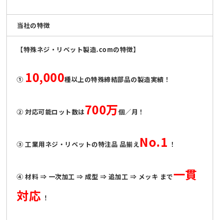
当社の特徴
【特殊ネジ・リベット製造.comの特徴】
10,000
①
種以上の特殊締結部品の製造実績！
700万
② 対応可能ロット数は
個／月！
No.1
③ 工業用ネジ・リベットの特注品 品揃え
！
一貫
④ 材料 ⇒ 一次加工 ⇒ 成型 ⇒ 追加工 ⇒ メッキ まで
対応
！