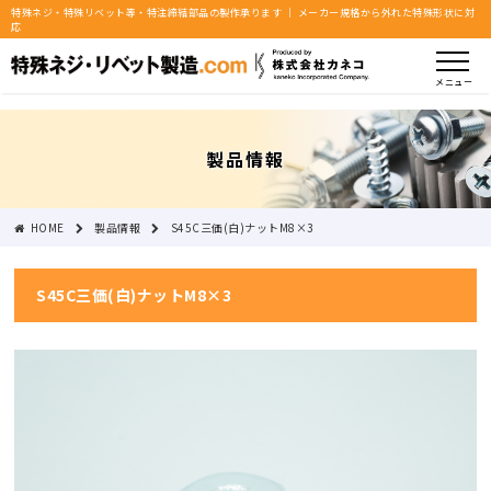
特殊ネジ・特殊リベット等・特注締結部品の製作承ります ｜ メーカー規格から外れた特殊形状に対
応
メニュー
製品情報
HOME
製品情報
S45C三価(白)ナットM8×3
S45C三価(白)ナットM8×3