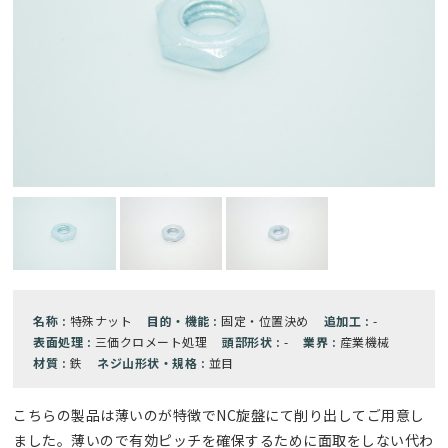
名称 :
特殊ナット
目的・機能 :
固定・位置決め
追加工 :
-
表面処理 :
三価クロメート処理
頭部形状 :
-
業界 :
産業機械
材質 :
鉄
ネジ山形状・規格 :
並目
こちらの製品は薄いのが特徴でNC旋盤にて削り出してご用意し
ました。薄いので有効ピッチを確保するために面取をしない代わ