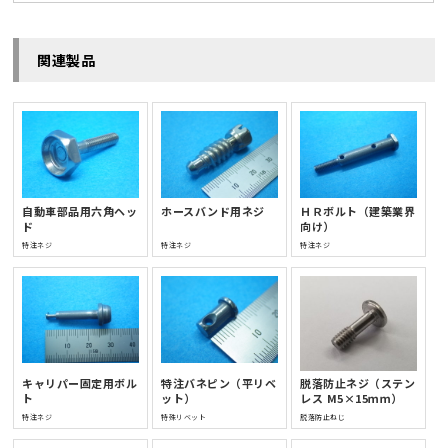
関連製品
自動車部品用六角ヘッ
ホースバンド用ネジ
ＨＲボルト（建築業界
ド
向け）
特注ネジ
特注ネジ
特注ネジ
キャリパー固定用ボル
特注バネピン（平リベ
脱落防止ネジ（ステン
ト
ット）
レス M5×15ｍｍ）
特注ネジ
特殊リベット
脱落防止ねじ