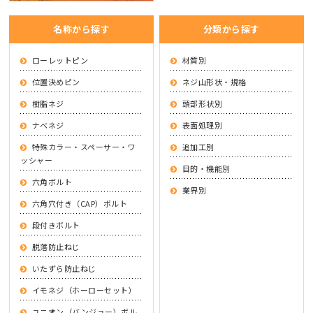
名称から探す
分類から探す
ローレットピン
材質別
位置決めピン
ネジ山形状・規格
樹脂ネジ
頭部形状別
ナベネジ
表面処理別
特殊カラー・スペーサー・ワ
追加工別
ッシャー
目的・機能別
六角ボルト
業界別
六角穴付き（CAP）ボルト
段付きボルト
脱落防止ねじ
いたずら防止ねじ
イモネジ（ホーローセット）
ユニオン（バンジョー）ボル