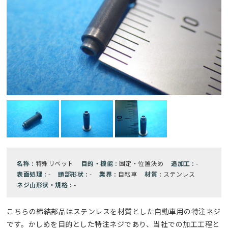
名称 :
特殊リベット
目的・機能 :
固定・位置決め
追加工 :
-
表面処理 :
-
頭部形状 :
-
業界 :
自転車
材質 :
ステンレス
ネジ山形状・規格 :
-
こちらの締結部品はステンレスを材質とした自動車用の特注ネジ
です。かしめを目的とした特注ネジであり、当社での加工工程と