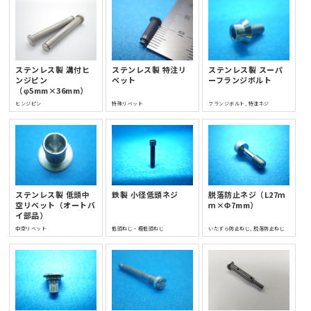
ステンレス製 溝付ヒ
ステンレス製 特注リ
ステンレス製 スーパ
ンジピン
ベット
ーフランジボルト
（φ5mm×36mm）
ヒンジピン
特殊リベット
フランジボルト, 特注ネジ
ステンレス製 低頭中
鉄製 小径低頭ネジ
脱落防止ネジ（L27ｍ
空リベット（オートバ
ｍ×Φ7mm）
イ部品）
中空リベット
低頭ねじ・極低頭ねじ
いたずら防止ねじ, 脱落防止ねじ