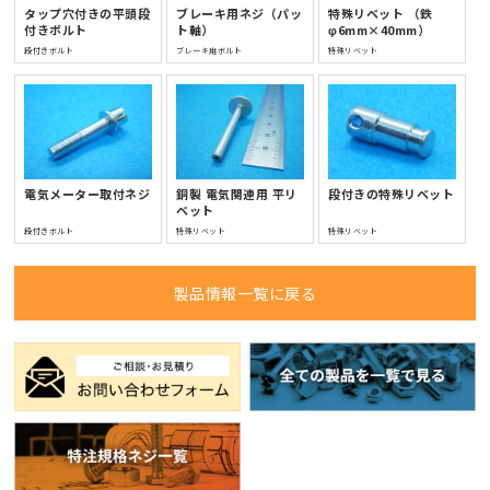
タップ穴付きの平頭段
ブレーキ用ネジ（パッ
特殊リベット （鉄
付きボルト
ト軸）
φ6mm×40mm）
段付きボルト
ブレーキ用ボルト
特殊リベット
電気メーター取付ネジ
銅製 電気関連用 平リ
段付きの特殊リベット
ベット
段付きボルト
特殊リベット
特殊リベット
製品情報一覧に戻る