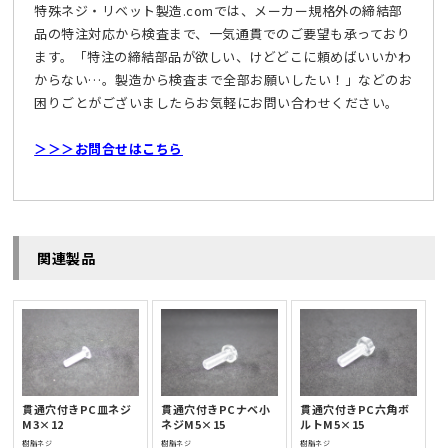
特殊ネジ・リベット製造.comでは、メーカー規格外の締結部
品の特注対応から検査まで、一気通貫でのご要望も承っており
ます。「特注の締結部品が欲しい、けどどこに頼めばいいかわ
からない…。製造から検査まで全部お願いしたい！」などのお
困りごとがございましたらお気軽にお問い合わせください。
＞＞＞お問合せはこちら
関連製品
貫通穴付きPC皿ネジ
貫通穴付きPCナベ小
貫通穴付きPC六角ボ
M3×12
ネジM5×15
ルトM5×15
樹脂ネジ
樹脂ネジ
樹脂ネジ