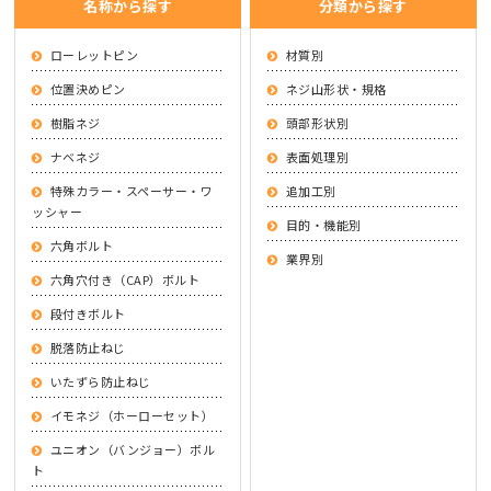
名称から探す
分類から探す
ローレットピン
材質別
位置決めピン
ネジ山形状・規格
樹脂ネジ
頭部形状別
ナベネジ
表面処理別
特殊カラー・スペーサー・ワ
追加工別
ッシャー
目的・機能別
六角ボルト
業界別
六角穴付き（CAP）ボルト
段付きボルト
脱落防止ねじ
いたずら防止ねじ
イモネジ（ホーローセット）
ユニオン（バンジョー）ボル
ト