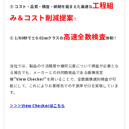
工程組
⑤ コスト・品質・精度・納期を踏まえた最適な
み＆コスト削減提案
！
高速全数検査
⑥
1/60秒で±0.02㎜クラスの
体制！
当社では、製品の寸法精度や幾何公差について検査が必要とな
る場合でも、メーカーとの共同開発品である画像測定
機
”View Checker”
を用いることで、全数画像選別検査が可
能にして、これによりお客様先での不良率ゼロを実現していま
す。
＞＞＞View Checkerはこちら