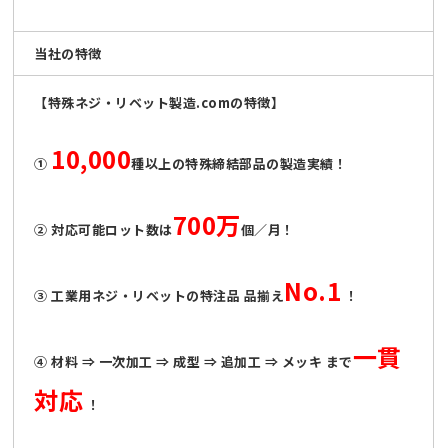
当社の特徴
【特殊ネジ・リベット製造.comの特徴】
10,000
①
種以上の特殊締結部品の製造実績！
700万
② 対応可能ロット数は
個／月！
No.1
③ 工業用ネジ・リベットの特注品 品揃え
！
一貫
④ 材料 ⇒ 一次加工 ⇒ 成型 ⇒ 追加工 ⇒ メッキ まで
対応
！