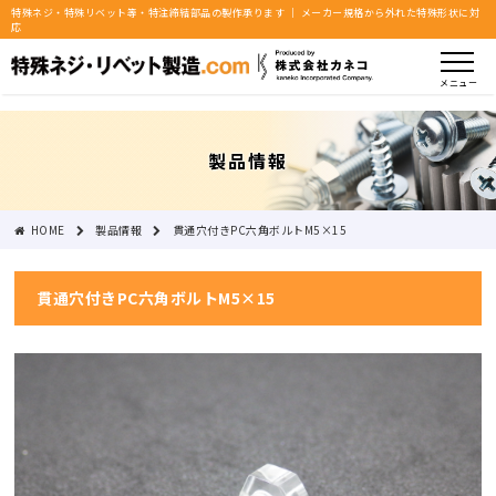
特殊ネジ・特殊リベット等・特注締結部品の製作承ります ｜ メーカー規格から外れた特殊形状に対
応
メニュー
製品情報
HOME
製品情報
貫通穴付きPC六角ボルトM5×15
貫通穴付きPC六角ボルトM5×15