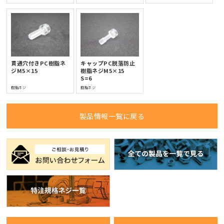
貫通穴付きPC樹脂ネ
キャップPC脱落防止
ジM5×15
樹脂ネジM5×15
S=6
樹脂ネジ
樹脂ネジ
製品情報一覧に戻る