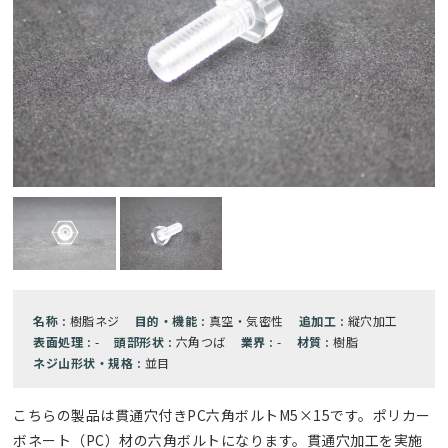
名称 :
樹脂ネジ
目的・機能 :
真空・気密性
追加工 :
縦穴加工
表面処理 :
-
頭部形状 :
六角つば
業界 :
-
材質 :
樹脂
ネジ山形状・規格 :
並目
こちらの製品は貫通穴付きPC六角ボルトM5×15です。ポリカー
ボネート（PC）材の六角ボルトになります。貫通穴加工を実施