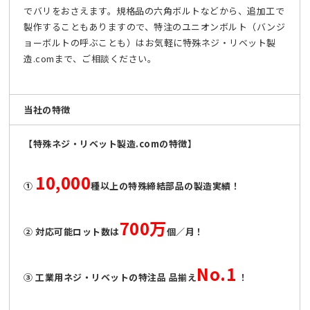
でバリをおさえます。規格品の六角ボルトなどから、追加工で
製作することもありますので、特注のユニオンボルト（バンジ
ョーボルトの呼ぶことも）はお気軽に特殊ネジ・リベット製
造.comまで、ご相談ください。
当社の特徴
【特殊ネジ・リベット製造.comの特徴】
10,000
①
種以上の特殊締結部品の製造実績！
700万
② 対応可能ロット数は
個／月！
No.1
③ 工業用ネジ・リベットの特注品 品揃え
！