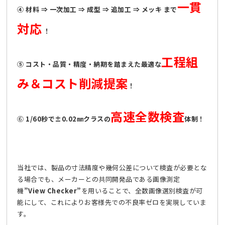
一貫
④ 材料 ⇒ 一次加工 ⇒ 成型 ⇒ 追加工 ⇒ メッキ まで
対応
！
工程組
⑤ コスト・品質・精度・納期を踏まえた最適な
み＆コスト削減提案
！
高速全数検査
⑥
1/60秒で±0.02㎜クラスの
体制！
当社では、製品の寸法精度や幾何公差について検査が必要とな
る場合でも、メーカーとの共同開発品である画像測定
機
”View Checker”
を用いることで、全数画像選別検査が可
能にして、これによりお客様先での不良率ゼロを実現していま
す。