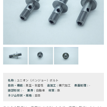
名称 :
ユニオン（バンジョー）ボルト
目的・機能 :
真空・気密性
追加工 :
横穴加工
表面処理 :
-
頭部形状 :
-
業界 :
自動車
材質 :
鉄
ネジ山形状・規格 :
並目