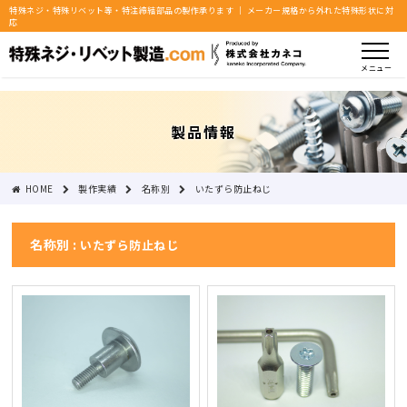
特殊ネジ・特殊リベット等・特注締結部品の製作承ります ｜ メーカー規格から外れた特殊形状に対
応
メニュー
製品情報
HOME
製作実績
名称別
いたずら防止ねじ
名称別 :
いたずら防止ねじ