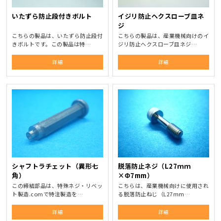
いたずら防止段付きボルト
イジリ防止ヘクスローブ皿ネ
ジ
こちらの製品は、いたずら防止段付
こちらの製品は、産業機械向けのイ
きボルトです。この製品は特…
ジリ防止ヘクスローブ皿ネジ…
詳細
詳細
シャフトラチェット（異形七
脱落防止ネジ（L27ｍｍ
角）
×Φ7mm）
この締結部品は、特殊ネジ・リベッ
こちらは、産業機械向けに使用され
ト製造.comで特注製造を…
る脱落防止ねじ（L27ｍｍ…
詳細
詳細